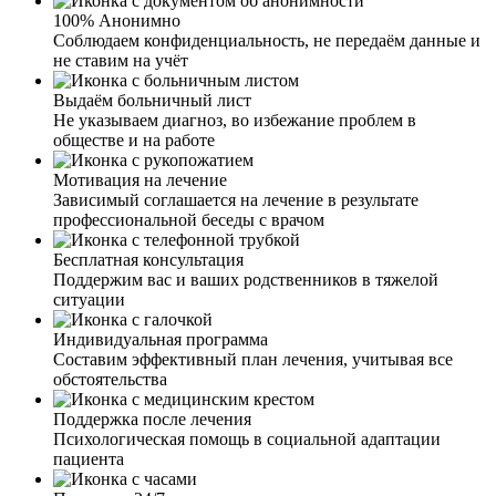
человека он становился агрессивным, бесчувственным
100% Анонимно
и с наплевательским отношением ко всем. Мать с отцом
Соблюдаем конфиденциальность, не передаём данные и
сразу стали искать помощь, обзвонили и объездили
не ставим на учёт
несколько клиник и попали к вам. Встретили нас тепло,
как дома. Внимательно выслушали, подробно и
Выдаём больничный лист
профессионально рассказали о лечении. Психолог
Не указываем диагноз, во избежание проблем в
беседовал не только с братом, но и пригласил потом нас
обществе и на работе
отдельно. Рассказав все подводные камни, дал
рекомендации по поведению с зависимым человеком.
Мотивация на лечение
Сейчас наша семья с надеждой и верой смотрит в
Зависимый соглашается на лечение в результате
будущее. Желаем вашим специалистам терпения и
профессиональной беседы с врачом
успехов в их работе.
Я жена наркомана. Узнав по рекомендациям о вашей
клинике, спустя какое-то время, позвонила. И могу с
Бесплатная консультация
уверенностью сказать, что это лучший выбор. Общение
Поддержим вас и ваших родственников в тяжелой
с сотрудниками дало мне понять, что у вас работают
ситуации
профессионалы, знающие своё дело. Сейчас муж
проходит лечение, я всегда на связи с сотрудниками и
Индивидуальная программа
могу узнать, какая динамика выздоровления, чем он
Составим эффективный план лечения, учитывая все
занимается, как проходит работа с психологом.
обстоятельства
Огромное вам спасибо за каждую оказанную помощь и
поддержку в таких не легких жизненных ситуациях.
Поддержка после лечения
Психологическая помощь в социальной адаптации
пациента