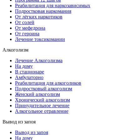
Реабилитация для наркозависимых
Подростковая наркомания
От лёгких наркотиков
От солей
От мефедрона
От героина
Лечение токсикомании
Алкоголизм
Лечение Алкоголизма
На дому
В стационаре
Амбулаторно
Реабилитация для алкоголиков
Подростковый алкоголизм
Женский алкоголизм
Хронический алкоголизм
Принудительное лечение
Алкогольное отравление
Вывод из запоя
Вывод из запоя
На дому