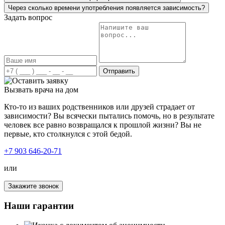
спасибо!
Через сколько времени употребления появляется зависимость?
Задать вопрос
Я был зависим от наркотиков, временами, конечно,
понимал, что это уже затянуло меня сильно, но
Отправить
остановиться не мог. Решил попробовать и обратился к
вам в клинику. Так как я продолжал работать и
Вызвать врача на дом
попросту не мог находиться на лечении долгое время,
мне предложили усиленный курс лечения наркомании.
Кто-то из ваших родственников или друзей страдает от
Наркологи вначале провели мне очищение организма, а
зависимости? Вы всячески пытались помочь, но в результате
дальше началась психотерапия. Был сильно удивлен, как
человек все равно возвращался к прошлой жизни? Вы не
грамотно и четко мне все разложили по полочкам, дали
первые, кто столкнулся с этой бедой.
бесценные рекомендации, что делать дальше вне
клиники. Спасибо вам огромное!
+7 903 646-20-71
или
Закажите звонок
Наша семья столкнулась с неизлечимой болезнью –
наркоманией. Мой брат стал употреблять наркотики, его
Наши гарантии
состояние менялось с каждым днём, мы просто не могли
узнать его. Из отзывчивого и порядочного молодого