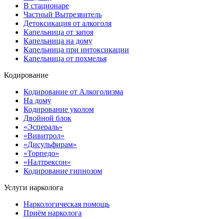
В стационаре
Частный Вытрезвитель
Детоксикация от алкоголя
Капельница от запоя
Капельница на дому
Капельница при интоксикации
Капельница от похмелья
Кодирование
Кодирование от Алкоголизма
На дому
Кодирование уколом
Двойной блок
«Эспераль»
«Вивитрол»
«Дисульфирам»
«Торпедо»
«Налтрексон»
Кодирование гипнозом
Услуги нарколога
Наркологическая помощь
Приём нарколога