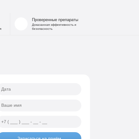
 запоя
на дому
Проверенные препараты
льница при интоксикации
Доказанная эффективность и
я
безопасность
 от похмелья
е гипнозом
ощь
а
еских атак
ии
Записаться на приём