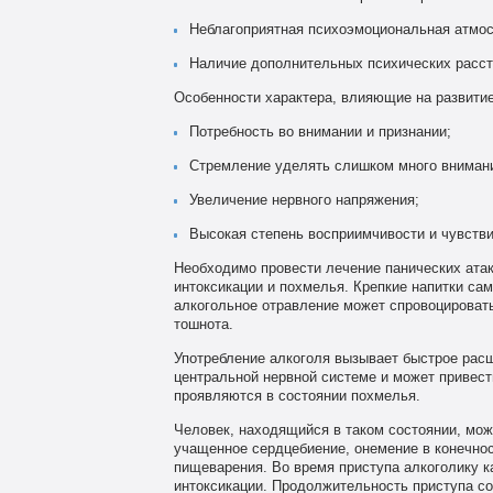
Неблагоприятная психоэмоциональная атмос
Наличие дополнительных психических расст
Особенности характера, влияющие на развитие
Потребность во внимании и признании;
Стремление уделять слишком много внимани
Увеличение нервного напряжения;
Высокая степень восприимчивости и чувстви
Необходимо провести лечение панических атак
интоксикации и похмелья. Крепкие напитки сам
алкогольное отравление может спровоцировать
тошнота.
Употребление алкоголя вызывает быстрое расш
центральной нервной системе и может привест
проявляются в состоянии похмелья.
Человек, находящийся в таком состоянии, може
учащенное сердцебиение, онемение в конечнос
пищеварения. Во время приступа алкоголику ка
интоксикации. Продолжительность приступа со