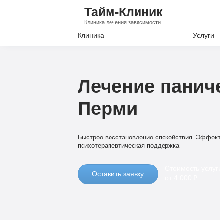
Тайм-Клиник
Клиника лечения зависимости
Клиника
Услуги
Лечение А
Лечение Н
Лечение паниче
Вывод из з
Перми
Кодировани
Наркологи
Быстрое восстановление спокойствия. Эффект
Психиатри
психотерапевтическая поддержка
Стоимость услуг
Оставить заявку
от 4 000 ₽