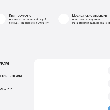
На дому
Капельница от
В стационаре
Капельница 
Круглосуточно
Медицинские лицензии
Частный Вытрезвитель
Капе
Несколько автомобилей скорой
Работаем по лицензиям
помощи. Приезжаем за 30 минут
Министерства здравоохранени
Детоксикация от алкоголя
Капельница
На дому
«Дисульфирам»
Кодирование уколом
«Торпедо»
Двойной блок
«Налтрексон»
«Эспераль»
Кодировани
«Вивитрол»
иём
Приём нарколога
Анонимная пом
Консультация нарколога
Тест на наркотики
 клиники или
Нарколог на дом
Справка нарколог
Скорая наркологическая помощь
етали и
Психиатр
Лечение психоза
Психотерапевт
Лечение панич
Психолог
Лечение игроман