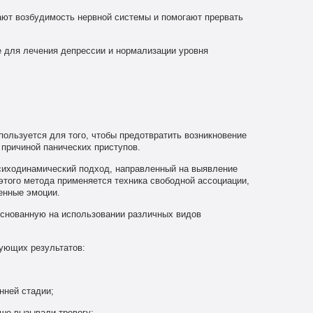
ают возбудимость нервной системы и помогают прервать
е для лечения депрессии и нормализации уровня
пользуется для того, чтобы предотвратить возникновение
 причиной панических приступов.
сиходинамический подход, направленный на выявление
 этого метода применяется техника свободной ассоциации,
енные эмоции.
основанную на использовании различных видов
ующих результатов:
нней стадии;