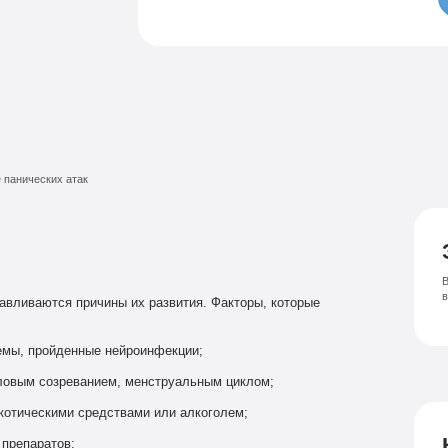
Семейный психолог
Психиатрическая клиника
Лечение соза
Лечение депрессии
 панических атак
В
авливаются причины их развития. Факторы, которые
емы, пройденные нейроинфекции;
оловым созреванием, менструальным циклом;
котическими средствами или алкоголем;
 препаратов;