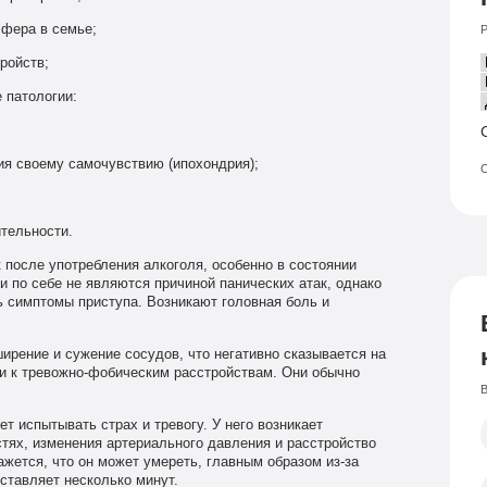
фера в семье;
Р
ройств;
 патологии:
я своему самочувствию (ипохондрия);
О
тельности.
 после употребления алкоголя, особенно в состоянии
и по себе не являются причиной панических атак, однако
 симптомы приступа. Возникают головная боль и
ирение и сужение сосудов, что негативно сказывается на
и к тревожно-фобическим расстройствам. Они обычно
В
т испытывать страх и тревогу. У него возникает
тях, изменения артериального давления и расстройство
жется, что он может умереть, главным образом из-за
ставляет несколько минут.