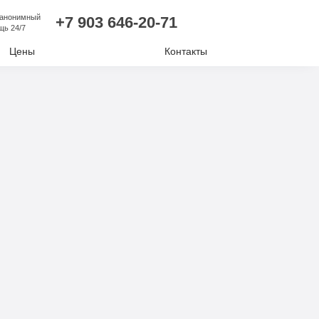
 анонимный
+7 903 646-20-71
щь 24/7
Цены
Контакты
лизм
ий алкоголизм
нудительное лечение
е отравление
ковая наркомания
отиков
комании