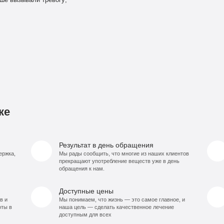
ьше вызывали тревогу;
ке
Результат в день обращения
ержка,
Мы рады сообщить, что многие из наших клиентов
прекращают употребление веществ уже в день
обращения к нам.
Доступные цены
в и
Мы понимаем, что жизнь — это самое главное, и
оты в
наша цель — сделать качественное лечение
доступным для всех